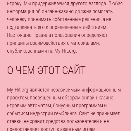
игроку. Мы придерживаемся другого взгляда. Любая
информация об онлайн-казино должна помогать
человеку принимать собственные решения, а не
подталкивать его к определенным действиям.
Настоящие Правила пользования определяют
принципы взаимодействия с материалами,
опубликованными на My-Hit.org.
О ЧЕМ ЭТОТ САЙТ
My-Hit.org является независимым информационным
проектом, посвященным обзорам онлайн-казино,
игровым автоматам, бонусным программам и
событиям индустрии гемблинга. Сайт не принимает
ставки, не хранит средства пользователей и не
предоставляет доступ к азартным играм.