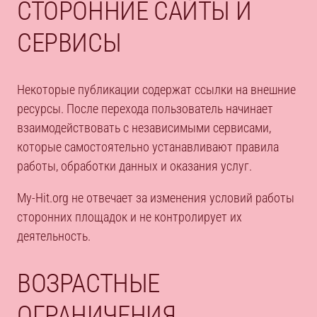
СТОРОННИЕ САЙТЫ И
СЕРВИСЫ
Некоторые публикации содержат ссылки на внешние
ресурсы. После перехода пользователь начинает
взаимодействовать с независимыми сервисами,
которые самостоятельно устанавливают правила
работы, обработки данных и оказания услуг.
My-Hit.org не отвечает за изменения условий работы
сторонних площадок и не контролирует их
деятельность.
ВОЗРАСТНЫЕ
ОГРАНИЧЕНИЯ