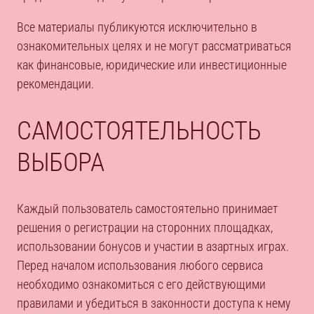
Все материалы публикуются исключительно в
ознакомительных целях и не могут рассматриваться
как финансовые, юридические или инвестиционные
рекомендации.
САМОСТОЯТЕЛЬНОСТЬ
ВЫБОРА
Каждый пользователь самостоятельно принимает
решения о регистрации на сторонних площадках,
использовании бонусов и участии в азартных играх.
Перед началом использования любого сервиса
необходимо ознакомиться с его действующими
правилами и убедиться в законности доступа к нему