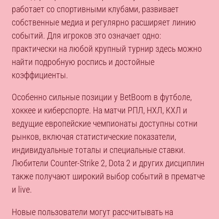
работает со спортивными клубами, развивает
собственные медиа и регулярно расширяет линию
событий. Для игроков это означает одно:
практически на любой крупный турнир здесь можно
найти подробную роспись и достойные
коэффициенты.
Особенно сильные позиции у BetBoom в футболе,
хоккее и киберспорте. На матчи РПЛ, НХЛ, КХЛ и
ведущие европейские чемпионаты доступны сотни
рынков, включая статистические показатели,
индивидуальные тоталы и специальные ставки.
Любители Counter-Strike 2, Dota 2 и других дисциплин
также получают широкий выбор событий в прематче
и live.
Новые пользователи могут рассчитывать на