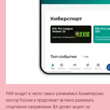
PARI входит в число самых узнаваемых букмекерских
контор России и продолжает активно развивать
спортивное направление. БК делает акцент на