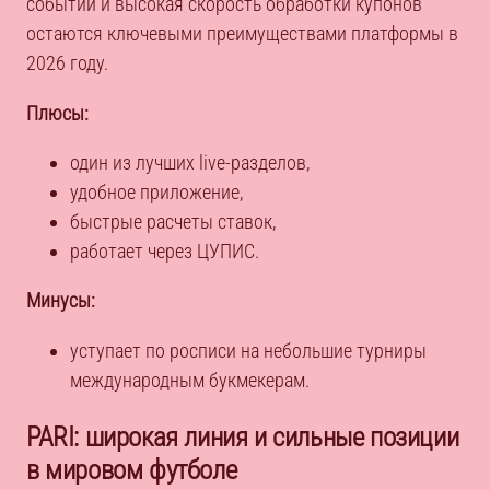
событий и высокая скорость обработки купонов
остаются ключевыми преимуществами платформы в
2026 году.
Плюсы:
один из лучших live-разделов,
удобное приложение,
быстрые расчеты ставок,
работает через ЦУПИС.
Минусы:
уступает по росписи на небольшие турниры
международным букмекерам.
PARI: широкая линия и сильные позиции
в мировом футболе