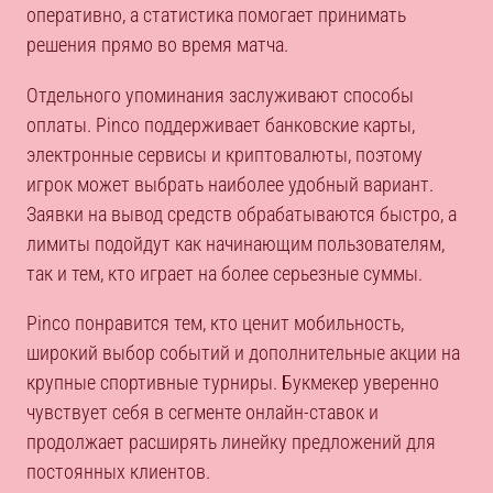
оперативно, а статистика помогает принимать
решения прямо во время матча.
Отдельного упоминания заслуживают способы
оплаты. Pinco поддерживает банковские карты,
электронные сервисы и криптовалюты, поэтому
игрок может выбрать наиболее удобный вариант.
Заявки на вывод средств обрабатываются быстро, а
лимиты подойдут как начинающим пользователям,
так и тем, кто играет на более серьезные суммы.
Pinco понравится тем, кто ценит мобильность,
широкий выбор событий и дополнительные акции на
крупные спортивные турниры. Букмекер уверенно
чувствует себя в сегменте онлайн-ставок и
продолжает расширять линейку предложений для
постоянных клиентов.