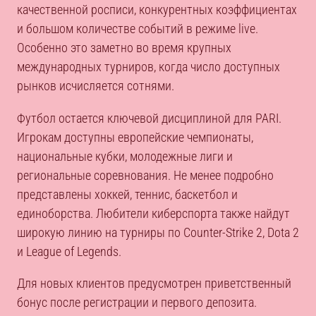
качественной росписи, конкурентных коэффициентах
и большом количестве событий в режиме live.
Особенно это заметно во время крупных
международных турниров, когда число доступных
рынков исчисляется сотнями.
Футбол остается ключевой дисциплиной для PARI.
Игрокам доступны европейские чемпионаты,
национальные кубки, молодежные лиги и
региональные соревнования. Не менее подробно
представлены хоккей, теннис, баскетбол и
единоборства. Любители киберспорта также найдут
широкую линию на турниры по Counter-Strike 2, Dota 2
и League of Legends.
Для новых клиентов предусмотрен приветственный
бонус после регистрации и первого депозита.