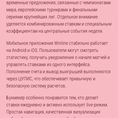
временные предложения, связанные с чемпионатами
мира, европейскими турнирами и финальными
сериями крупнейших лиг. Отдельное внимание
уделяется комбинированным ставкам и специальным
коэффициентам на центральные события недели.
Мобильное приложение Winline стабильно работает
на Android и iOS. Пользователи могут смотреть
статистику, получать уведомления о начале матчей и
управлять ставками из одного интерфейса.
Пополнение счета и вывод выигрышей выполняются
через ЦУПИС, что обеспечивает привычную и
безопасную систему расчетов.
Букмекер особенно понравится тем, кто делает
ставки ежедневно и активно использует live-режим.
Простая навигация, качественная визуализация