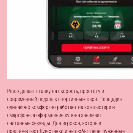
Pinco делает ставку на скорость, простоту и
современный подход к спортивным пари. Площадка
одинаково комфортно работает на компьютере и
смартфоне, а оформление купона занимает
считанные секунды. Для игроков, которые
предпочитают live-ставки и не любят перегруженные