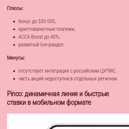
Плюсы:
бонус до $30 000,
криптовалютные платежи,
ACCA Boost до 40%,
развитый live-раздел.
Минусы:
отсутствует интеграция с российским ЦУПИС,
часть акций недоступна в отдельных регионах.
Pinco: динамичная линия и быстрые
ставки в мобильном формате