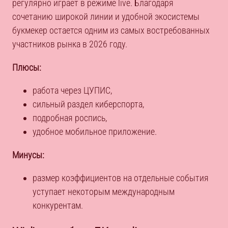
регулярно играет в режиме live. Благодаря
сочетанию широкой линии и удобной экосистемы
букмекер остается одним из самых востребованных
участников рынка в 2026 году.
Плюсы:
работа через ЦУПИС,
сильный раздел киберспорта,
подробная роспись,
удобное мобильное приложение.
Минусы:
размер коэффициентов на отдельные события
уступает некоторым международным
конкурентам.