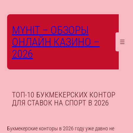
Skip
to
content
MYHIT – ОБЗОРЫ
ОНЛАЙН КАЗИНО –
.
2026
ТОП-10 БУКМЕКЕРСКИХ КОНТОР
ДЛЯ СТАВОК НА СПОРТ В 2026
Букмекерские конторы в 2026 году уже давно не