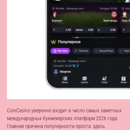
CoinCasino уверенно входит в число самых заметных
международных букмекерских платформ 2026 года.
Главная причина популярности проста: здесь