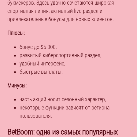
букмекеров. Здесь удачно сочетаются широкая
спортивная линия, активный live-раздел и
привлекательные бонусы для новых клиентов.
Плюсы:
бонус до $5 000,
развитый киберспортивный раздел,
удобный интерфейс,
быстрые выплаты.
Минусы:
часть акций носит сезонный характер,
некоторые функции зависят от региона
пользователя.
BetBoom: одна из самых популярных