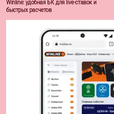
Winline: удобная БК для live-ставок и
быстрых расчетов